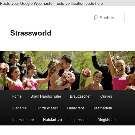
Paste your Google Webmaster Tools verification code here
Such
Strassworld
Hauptmenü
Home
Braut Handschuhe
Brauttaschen
Curlies
Zum Inhalt wechseln
Zum sekundären Inhalt wechseln
Diademe
Gut zu wissen
Haardraht
Haarnadeln
Halsketten
Haarschmuck
Impressum
Ringkissen